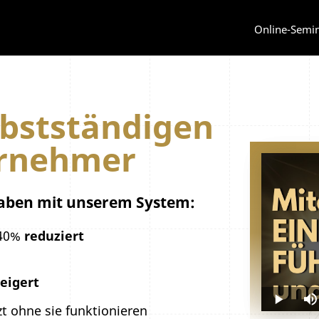
Online-Semi
bstständigen
rnehmer
haben mit
unserem System:
 40%
reduziert
eigert
Play
M
tzt ohne sie funktionieren