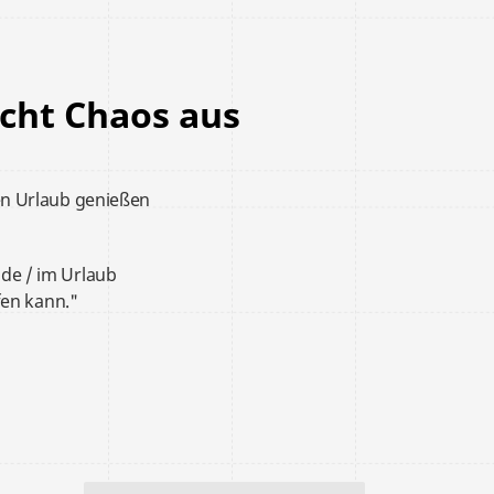
icht Chaos aus
en Urlaub genießen
e / im Urlaub
fen kann."