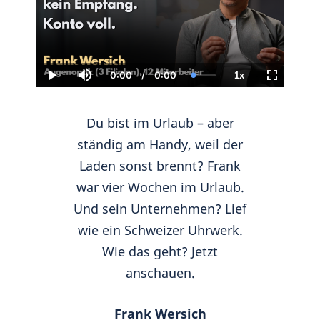
0:00
/
0:00
1x
Current
Duration
Loaded
:
Play
Mute
Playback
Fullscreen
Time
0.00%
Rate
Du bist im Urlaub – aber
ständig am Handy, weil der
Laden sonst brennt? Frank
war vier Wochen im Urlaub.
Und sein Unternehmen? Lief
wie ein Schweizer Uhrwerk.
Wie das geht? Jetzt
anschauen.
Frank Wersich