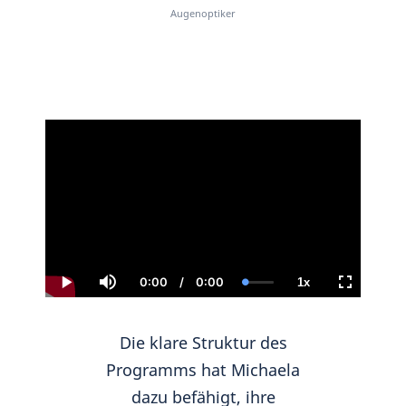
Augenoptiker
0:00
/
0:00
1x
Current
Duration
Loaded
:
Play
Mute
Playback
Fullscreen
Time
0.00%
Rate
Die klare Struktur des
Programms hat Michaela
dazu befähigt, ihre